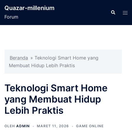
Langsung
Quazar-millenium
ke
Cari
Men
Forum
isi
tog
Beranda
»
Teknologi Smart Home yang
Membuat Hidup Lebih Praktis
Teknologi Smart Home
yang Membuat Hidup
Lebih Praktis
OLEH
ADMIN
MARET 11, 2026
GAME ONLINE