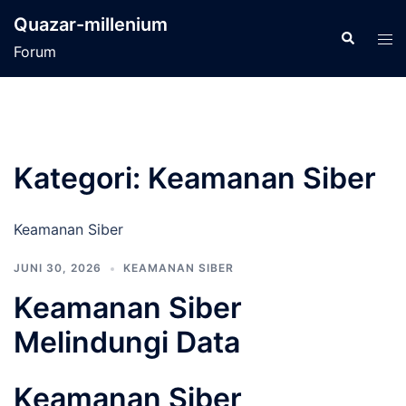
Langsung
Quazar-millenium
ke
Cari
Men
Forum
isi
tog
Kategori:
Keamanan Siber
Keamanan Siber
JUNI 30, 2026
KEAMANAN SIBER
Keamanan Siber
Melindungi Data
Keamanan Siber