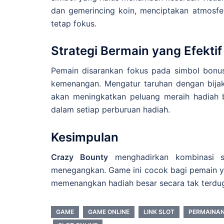
dan gemerincing koin, menciptakan atmosf
tetap fokus.
Strategi Bermain yang Efektif
Pemain disarankan fokus pada simbol bon
kemenangan. Mengatur taruhan dengan bija
akan meningkatkan peluang meraih hadiah b
dalam setiap perburuan hadiah.
Kesimpulan
Crazy Bounty
menghadirkan kombinasi se
menegangkan. Game ini cocok bagi pemain ya
memenangkan hadiah besar secara tak terdu
GAME
GAME ONLINE
LINK SLOT
PERMAINA