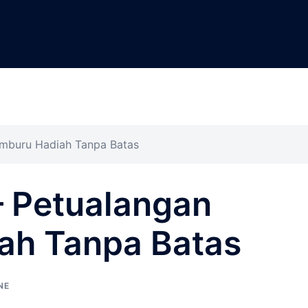
emburu Hadiah Tanpa Batas
– Petualangan
ah Tanpa Batas
NE