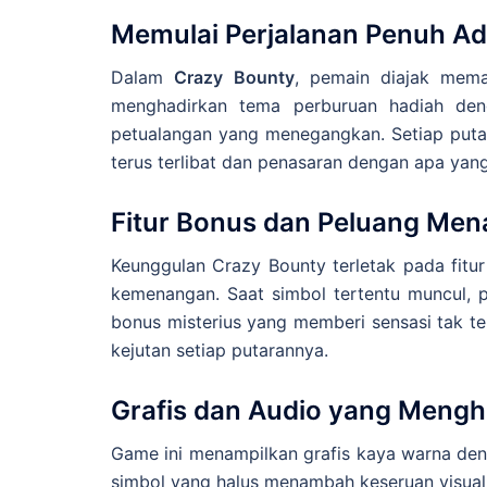
Memulai Perjalanan Penuh Ad
Dalam
Crazy Bounty
, pemain diajak mem
menghadirkan tema perburuan hadiah deng
petualangan yang menegangkan. Setiap puta
terus terlibat dan penasaran dengan apa yan
Fitur Bonus dan Peluang Me
Keunggulan Crazy Bounty terletak pada fitu
kemenangan. Saat simbol tertentu muncul, 
bonus misterius yang memberi sensasi tak t
kejutan setiap putarannya.
Grafis dan Audio yang Meng
Game ini menampilkan grafis kaya warna deng
simbol yang halus menambah keseruan visual.