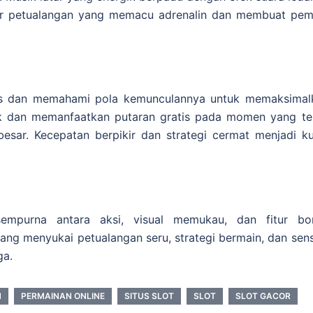
er petualangan yang memacu adrenalin dan membuat pem
us dan memahami pola kemunculannya untuk memaksimal
k dan memanfaatkan putaran gratis pada momen yang te
esar. Kecepatan berpikir dan strategi cermat menjadi ku
mpurna antara aksi, visual memukau, dan fitur bo
ng menyukai petualangan seru, strategi bermain, dan sens
ga.
N
PERMAINAN ONLINE
SITUS SLOT
SLOT
SLOT GACOR