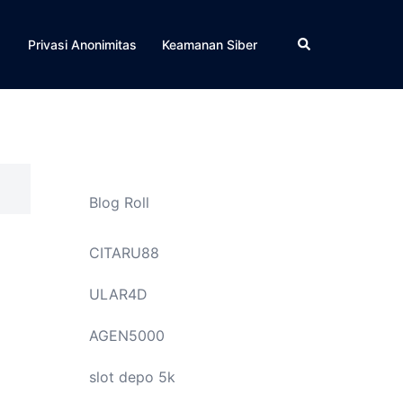
Cari
Privasi Anonimitas
Keamanan Siber
Blog Roll
CITARU88
ULAR4D
AGEN5000
slot depo 5k