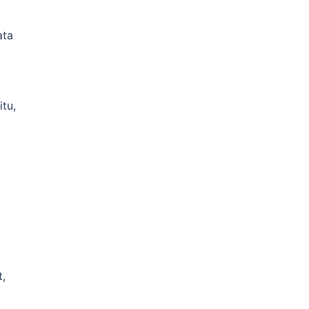
ata
tu,
t,