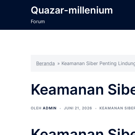
Langsung
Quazar-millenium
ke
isi
Forum
Beranda
»
Keamanan Siber Penting Lindung
Keamanan Sibe
OLEH
ADMIN
JUNI 21, 2026
KEAMANAN SIBE
Keamanan Sibe