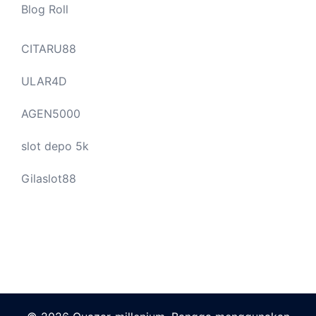
Blog Roll
CITARU88
ULAR4D
AGEN5000
slot depo 5k
Gilaslot88