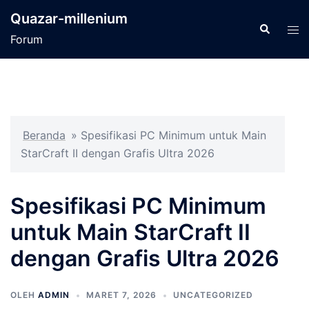
Langsung
Quazar-millenium
ke
Cari
Men
Forum
isi
tog
Beranda
»
Spesifikasi PC Minimum untuk Main
StarCraft II dengan Grafis Ultra 2026
Spesifikasi PC Minimum
untuk Main StarCraft II
dengan Grafis Ultra 2026
OLEH
ADMIN
MARET 7, 2026
UNCATEGORIZED