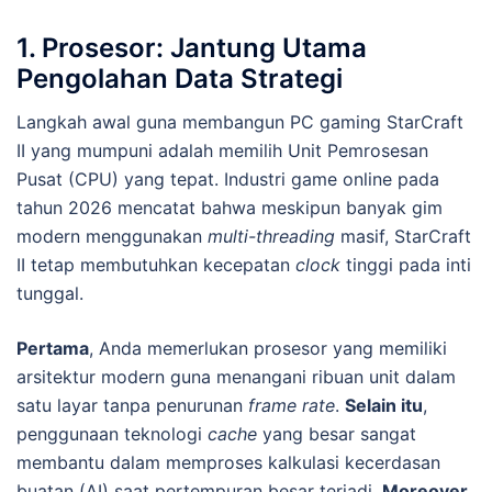
1. Prosesor: Jantung Utama
Pengolahan Data Strategi
Langkah awal guna membangun PC gaming StarCraft
II yang mumpuni adalah memilih Unit Pemrosesan
Pusat (CPU) yang tepat. Industri game online pada
tahun 2026 mencatat bahwa meskipun banyak gim
modern menggunakan
multi-threading
masif, StarCraft
II tetap membutuhkan kecepatan
clock
tinggi pada inti
tunggal.
Pertama
, Anda memerlukan prosesor yang memiliki
arsitektur modern guna menangani ribuan unit dalam
satu layar tanpa penurunan
frame rate
.
Selain itu
,
penggunaan teknologi
cache
yang besar sangat
membantu dalam memproses kalkulasi kecerdasan
buatan (AI) saat pertempuran besar terjadi.
Moreover
,