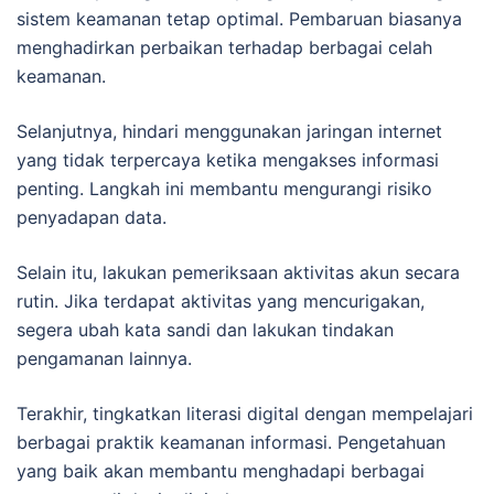
sistem keamanan tetap optimal. Pembaruan biasanya
menghadirkan perbaikan terhadap berbagai celah
keamanan.
Selanjutnya, hindari menggunakan jaringan internet
yang tidak terpercaya ketika mengakses informasi
penting. Langkah ini membantu mengurangi risiko
penyadapan data.
Selain itu, lakukan pemeriksaan aktivitas akun secara
rutin. Jika terdapat aktivitas yang mencurigakan,
segera ubah kata sandi dan lakukan tindakan
pengamanan lainnya.
Terakhir, tingkatkan literasi digital dengan mempelajari
berbagai praktik keamanan informasi. Pengetahuan
yang baik akan membantu menghadapi berbagai