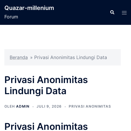
Langsung
Quazar-millenium
ke
Cari
Men
Forum
isi
tog
Beranda
»
Privasi Anonimitas Lindungi Data
Privasi Anonimitas
Lindungi Data
OLEH
ADMIN
JULI 9, 2026
PRIVASI ANONIMITAS
Privasi Anonimitas