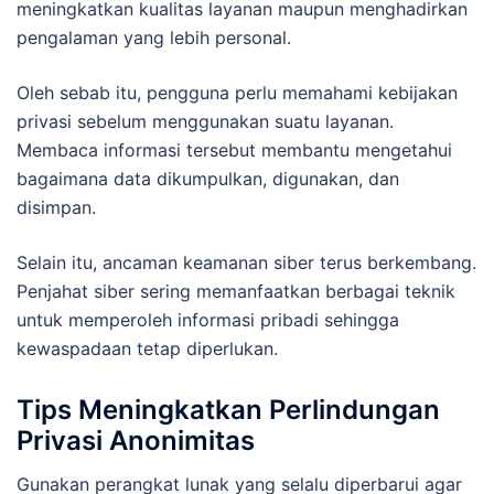
meningkatkan kualitas layanan maupun menghadirkan
pengalaman yang lebih personal.
Oleh sebab itu, pengguna perlu memahami kebijakan
privasi sebelum menggunakan suatu layanan.
Membaca informasi tersebut membantu mengetahui
bagaimana data dikumpulkan, digunakan, dan
disimpan.
Selain itu, ancaman keamanan siber terus berkembang.
Penjahat siber sering memanfaatkan berbagai teknik
untuk memperoleh informasi pribadi sehingga
kewaspadaan tetap diperlukan.
Tips Meningkatkan Perlindungan
Privasi Anonimitas
Gunakan perangkat lunak yang selalu diperbarui agar