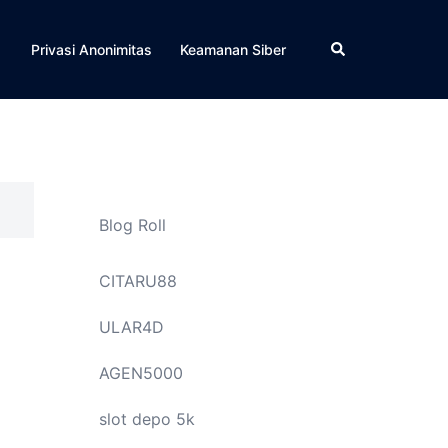
Cari
Privasi Anonimitas
Keamanan Siber
Blog Roll
CITARU88
ULAR4D
AGEN5000
slot depo 5k