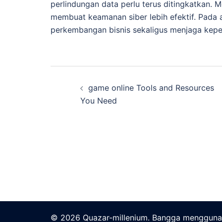
perlindungan data perlu terus ditingkatkan.
membuat keamanan siber lebih efektif. Pada
perkembangan bisnis sekaligus menjaga kep
Navigasi
game online Tools and Resources
Tulisan
You Need
© 2026 Quazar-millenium. Bangga menggun