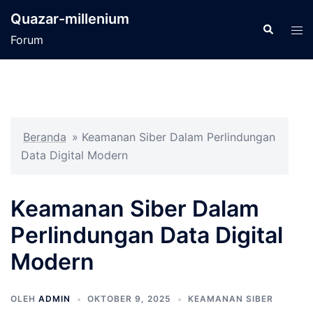
Langsung
Quazar-millenium
ke
Cari
Men
Forum
isi
tog
Beranda
»
Keamanan Siber Dalam Perlindungan
Data Digital Modern
Keamanan Siber Dalam
Perlindungan Data Digital
Modern
OLEH
ADMIN
OKTOBER 9, 2025
KEAMANAN SIBER