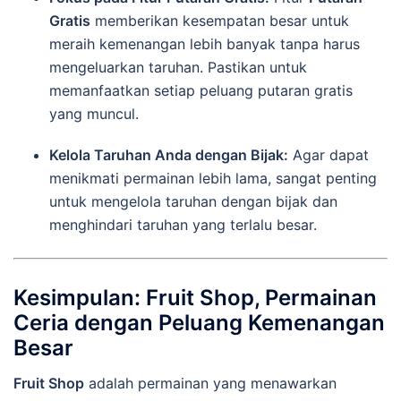
Gratis
memberikan kesempatan besar untuk
meraih kemenangan lebih banyak tanpa harus
mengeluarkan taruhan. Pastikan untuk
memanfaatkan setiap peluang putaran gratis
yang muncul.
Kelola Taruhan Anda dengan Bijak:
Agar dapat
menikmati permainan lebih lama, sangat penting
untuk mengelola taruhan dengan bijak dan
menghindari taruhan yang terlalu besar.
Kesimpulan: Fruit Shop, Permainan
Ceria dengan Peluang Kemenangan
Besar
Fruit Shop
adalah permainan yang menawarkan