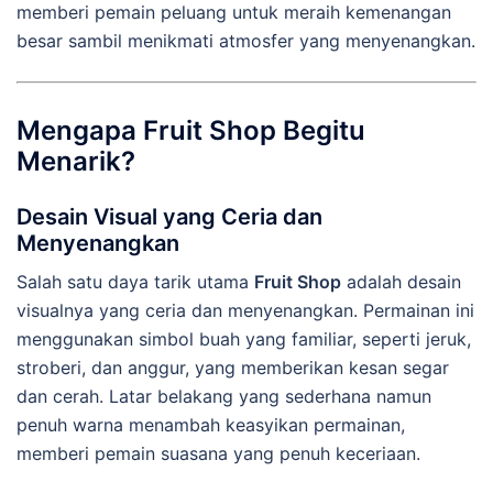
memberi pemain peluang untuk meraih kemenangan
besar sambil menikmati atmosfer yang menyenangkan.
Mengapa Fruit Shop Begitu
Menarik?
Desain Visual yang Ceria dan
Menyenangkan
Salah satu daya tarik utama
Fruit Shop
adalah desain
visualnya yang ceria dan menyenangkan. Permainan ini
menggunakan simbol buah yang familiar, seperti jeruk,
stroberi, dan anggur, yang memberikan kesan segar
dan cerah. Latar belakang yang sederhana namun
penuh warna menambah keasyikan permainan,
memberi pemain suasana yang penuh keceriaan.