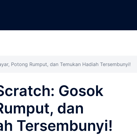
Layar, Potong Rumput, dan Temukan Hadiah Tersembunyi!
Scratch: Gosok
 Rumput, dan
h Tersembunyi!