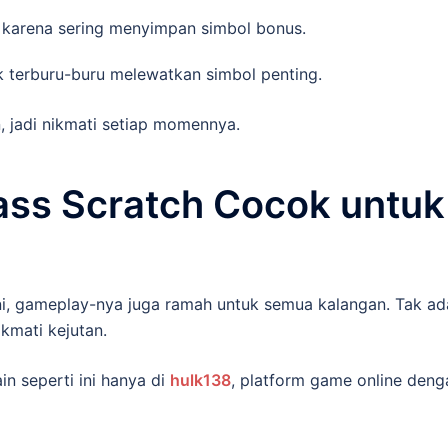
, karena sering menyimpan simbol bonus.
 terburu-buru melewatkan simbol penting.
 jadi nikmati setiap momennya.
ass Scratch Cocok untuk
ni, gameplay-nya juga ramah untuk semua kalangan. Tak ad
kmati kejutan.
n seperti ini hanya di
hulk138
, platform game online deng