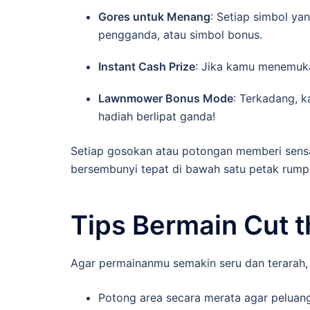
Gores untuk Menang
: Setiap simbol ya
pengganda, atau simbol bonus.
Instant Cash Prize
: Jika kamu menemuk
Lawnmower Bonus Mode
: Terkadang, 
hadiah berlipat ganda!
Setiap gosokan atau potongan memberi sensa
bersembunyi tepat di bawah satu petak rumpu
Tips Bermain Cut t
Agar permainanmu semakin seru dan terarah, 
Potong area secara merata agar peluang