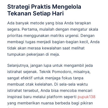
Strategi Praktis Mengelola
Tekanan Setiap Hari
Ada banyak metode yang bisa Anda terapkan
segera. Pertama, mulailah dengan mengatur skala
prioritas menggunakan matriks urgensi. Dengan
membagi tugas menjadi bagian-bagian kecil, Anda
tidak akan merasa kewalahan saat melihat
tumpukan pekerjaan di meja.
Selanjutnya, jangan lupa untuk mengambil jeda
istirahat sejenak. Teknik Pomodoro, misalnya,
sangat efektif untuk menjaga fokus tanpa
membuat otak kelelahan. Di sela-sela waktu
istirahat tersebut, Anda bisa mencoba mencari
inspirasi baru melalui platform seperti
pupuk138
yang memberikan nuansa berbeda bagi pikiran