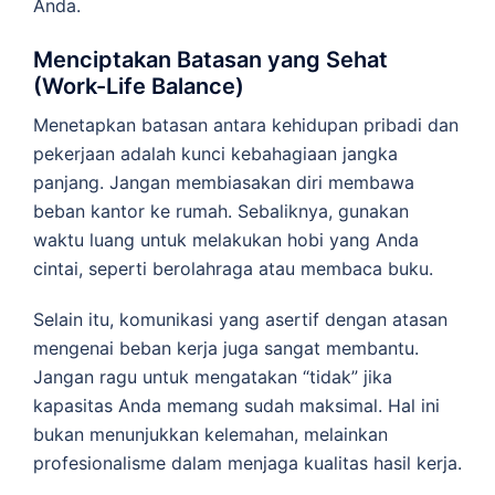
Anda.
Menciptakan Batasan yang Sehat
(Work-Life Balance)
Menetapkan batasan antara kehidupan pribadi dan
pekerjaan adalah kunci kebahagiaan jangka
panjang. Jangan membiasakan diri membawa
beban kantor ke rumah. Sebaliknya, gunakan
waktu luang untuk melakukan hobi yang Anda
cintai, seperti berolahraga atau membaca buku.
Selain itu, komunikasi yang asertif dengan atasan
mengenai beban kerja juga sangat membantu.
Jangan ragu untuk mengatakan “tidak” jika
kapasitas Anda memang sudah maksimal. Hal ini
bukan menunjukkan kelemahan, melainkan
profesionalisme dalam menjaga kualitas hasil kerja.