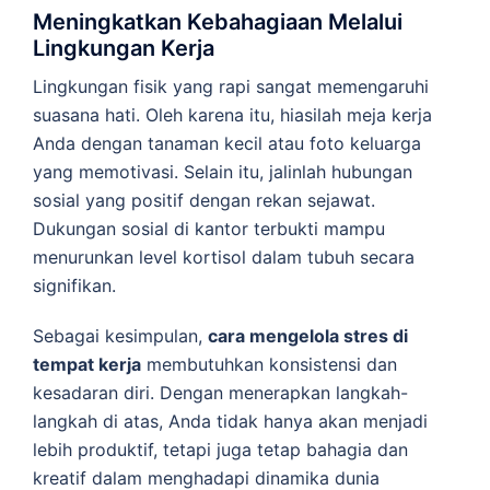
Meningkatkan Kebahagiaan Melalui
Lingkungan Kerja
Lingkungan fisik yang rapi sangat memengaruhi
suasana hati. Oleh karena itu, hiasilah meja kerja
Anda dengan tanaman kecil atau foto keluarga
yang memotivasi. Selain itu, jalinlah hubungan
sosial yang positif dengan rekan sejawat.
Dukungan sosial di kantor terbukti mampu
menurunkan level kortisol dalam tubuh secara
signifikan.
Sebagai kesimpulan,
cara mengelola stres di
tempat kerja
membutuhkan konsistensi dan
kesadaran diri. Dengan menerapkan langkah-
langkah di atas, Anda tidak hanya akan menjadi
lebih produktif, tetapi juga tetap bahagia dan
kreatif dalam menghadapi dinamika dunia