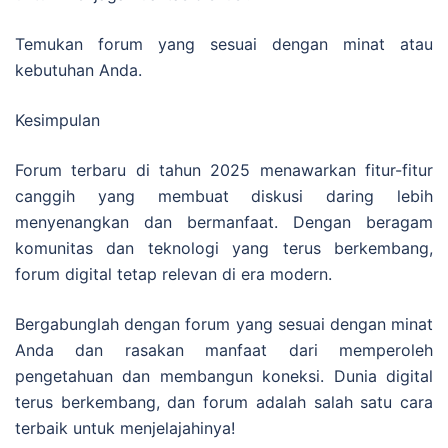
Temukan forum yang sesuai dengan minat atau
kebutuhan Anda.
Kesimpulan
Forum terbaru di tahun 2025 menawarkan fitur-fitur
canggih yang membuat diskusi daring lebih
menyenangkan dan bermanfaat. Dengan beragam
komunitas dan teknologi yang terus berkembang,
forum digital tetap relevan di era modern.
Bergabunglah dengan forum yang sesuai dengan minat
Anda dan rasakan manfaat dari memperoleh
pengetahuan dan membangun koneksi. Dunia digital
terus berkembang, dan forum adalah salah satu cara
terbaik untuk menjelajahinya!