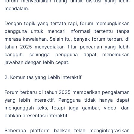
forum menyediakan ruang untuk diskusi yang lebih
mendalam.
Dengan topik yang tertata rapi, forum memungkinkan
pengguna untuk mencari informasi tertentu tanpa
merasa kewalahan. Selain itu, banyak forum terbaru di
tahun 2025 menyediakan fitur pencarian yang lebih
canggih, sehingga pengguna dapat menemukan
jawaban dengan lebih cepat.
2. Komunitas yang Lebih Interaktif
Forum terbaru di tahun 2025 memberikan pengalaman
yang lebih interaktif. Pengguna tidak hanya dapat
mengunggah teks, tetapi juga gambar, video, dan
bahkan presentasi interaktif.
Beberapa platform bahkan telah mengintegrasikan