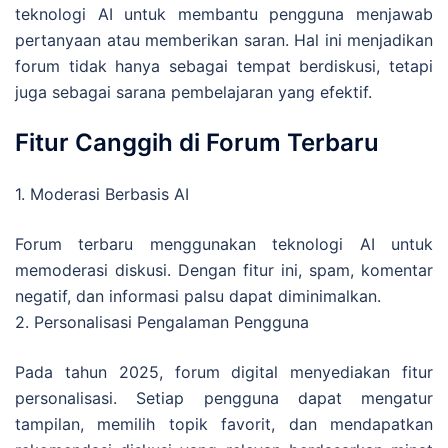
teknologi AI untuk membantu pengguna menjawab
pertanyaan atau memberikan saran. Hal ini menjadikan
forum tidak hanya sebagai tempat berdiskusi, tetapi
juga sebagai sarana pembelajaran yang efektif.
Fitur Canggih di Forum Terbaru
1. Moderasi Berbasis AI
Forum terbaru menggunakan teknologi AI untuk
memoderasi diskusi. Dengan fitur ini, spam, komentar
negatif, dan informasi palsu dapat diminimalkan.
2. Personalisasi Pengalaman Pengguna
Pada tahun 2025, forum digital menyediakan fitur
personalisasi. Setiap pengguna dapat mengatur
tampilan, memilih topik favorit, dan mendapatkan