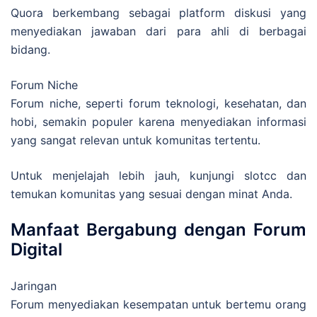
Quora berkembang sebagai platform diskusi yang
menyediakan jawaban dari para ahli di berbagai
bidang.
Forum Niche
Forum niche, seperti forum teknologi, kesehatan, dan
hobi, semakin populer karena menyediakan informasi
yang sangat relevan untuk komunitas tertentu.
Untuk menjelajah lebih jauh, kunjungi slotcc dan
temukan komunitas yang sesuai dengan minat Anda.
Manfaat Bergabung dengan Forum
Digital
Jaringan
Forum menyediakan kesempatan untuk bertemu orang