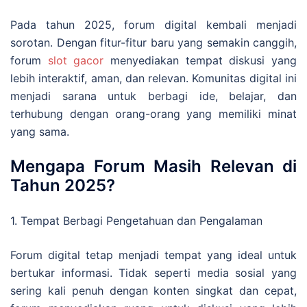
Pada tahun 2025, forum digital kembali menjadi
sorotan. Dengan fitur-fitur baru yang semakin canggih,
forum
slot gacor
menyediakan tempat diskusi yang
lebih interaktif, aman, dan relevan. Komunitas digital ini
menjadi sarana untuk berbagi ide, belajar, dan
terhubung dengan orang-orang yang memiliki minat
yang sama.
Mengapa Forum Masih Relevan di
Tahun 2025?
1. Tempat Berbagi Pengetahuan dan Pengalaman
Forum digital tetap menjadi tempat yang ideal untuk
bertukar informasi. Tidak seperti media sosial yang
sering kali penuh dengan konten singkat dan cepat,