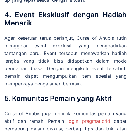
up yang tepat sesuai dengan situasi.
4. Event Eksklusif dengan Hadiah
Menarik
Agar keseruan terus berlanjut, Curse of Anubis rutin
menggelar event eksklusif yang menghadirkan
tantangan baru. Event tersebut menawarkan hadiah
langka yang tidak bisa didapatkan dalam mode
permainan biasa. Dengan mengikuti event tersebut,
pemain dapat mengumpulkan item spesial yang
memperkaya pengalaman bermain.
5. Komunitas Pemain yang Aktif
Curse of Anubis juga memiliki komunitas pemain yang
aktif dan ramah. Pemain
login pragmatic4d
dapat
bergabung dalam diskusi, berbagi tips dan trik, atau