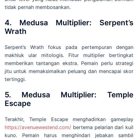
tidak pernah membosankan.
4.
Medusa Multiplier: Serpent’s
Wrath
Serpent’s Wrath fokus pada pertempuran dengan
makhluk ular mitologis. Fitur multiplier bertingkat
memberikan tantangan ekstra. Pemain perlu strategi
jitu untuk memaksimalkan peluang dan mencapai skor
tertinggi.
5.
Medusa Multiplier: Temple
Escape
Terakhir, Temple Escape menghadirkan gameplay
https://avenuewestend.com/
bertema pelarian dari kuil
kuno. Pemain harus menghindari jebakan sambil