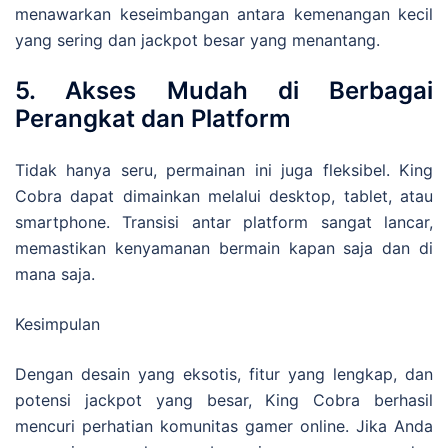
menawarkan keseimbangan antara kemenangan kecil
yang sering dan jackpot besar yang menantang.
5. Akses Mudah di Berbagai
Perangkat dan Platform
Tidak hanya seru, permainan ini juga fleksibel. King
Cobra dapat dimainkan melalui desktop, tablet, atau
smartphone. Transisi antar platform sangat lancar,
memastikan kenyamanan bermain kapan saja dan di
mana saja.
Kesimpulan
Dengan desain yang eksotis, fitur yang lengkap, dan
potensi jackpot yang besar, King Cobra berhasil
mencuri perhatian komunitas gamer online. Jika Anda