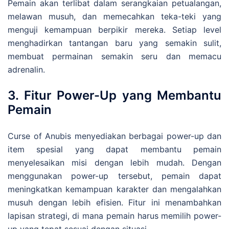
Pemain akan terlibat dalam serangkaian petualangan,
melawan musuh, dan memecahkan teka-teki yang
menguji kemampuan berpikir mereka. Setiap level
menghadirkan tantangan baru yang semakin sulit,
membuat permainan semakin seru dan memacu
adrenalin.
3. Fitur Power-Up yang Membantu
Pemain
Curse of Anubis menyediakan berbagai power-up dan
item spesial yang dapat membantu pemain
menyelesaikan misi dengan lebih mudah. ​​Dengan
menggunakan power-up tersebut, pemain dapat
meningkatkan kemampuan karakter dan mengalahkan
musuh dengan lebih efisien. Fitur ini menambahkan
lapisan strategi, di mana pemain harus memilih power-