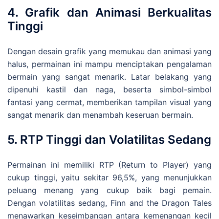
4. Grafik dan Animasi Berkualitas
Tinggi
Dengan desain grafik yang memukau dan animasi yang
halus, permainan ini mampu menciptakan pengalaman
bermain yang sangat menarik. Latar belakang yang
dipenuhi kastil dan naga, beserta simbol-simbol
fantasi yang cermat, memberikan tampilan visual yang
sangat menarik dan menambah keseruan bermain.
5. RTP Tinggi dan Volatilitas Sedang
Permainan ini memiliki RTP (Return to Player) yang
cukup tinggi, yaitu sekitar 96,5%, yang menunjukkan
peluang menang yang cukup baik bagi pemain.
Dengan volatilitas sedang, Finn and the Dragon Tales
menawarkan keseimbangan antara kemenangan kecil