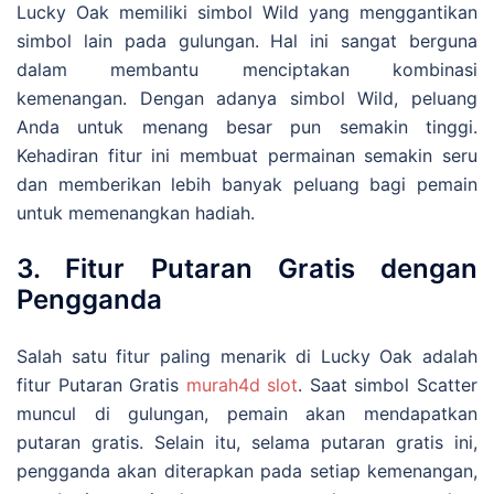
Lucky Oak memiliki simbol Wild yang menggantikan
simbol lain pada gulungan. Hal ini sangat berguna
dalam membantu menciptakan kombinasi
kemenangan. Dengan adanya simbol Wild, peluang
Anda untuk menang besar pun semakin tinggi.
Kehadiran fitur ini membuat permainan semakin seru
dan memberikan lebih banyak peluang bagi pemain
untuk memenangkan hadiah.
3. Fitur Putaran Gratis dengan
Pengganda
Salah satu fitur paling menarik di Lucky Oak adalah
fitur Putaran Gratis
murah4d slot
. Saat simbol Scatter
muncul di gulungan, pemain akan mendapatkan
putaran gratis. Selain itu, selama putaran gratis ini,
pengganda akan diterapkan pada setiap kemenangan,