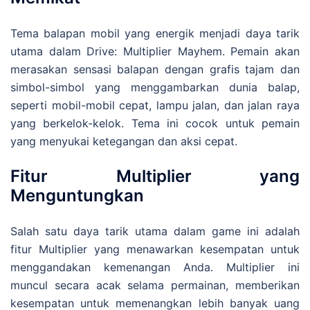
Tema balapan mobil yang energik menjadi daya tarik
utama dalam Drive: Multiplier Mayhem. Pemain akan
merasakan sensasi balapan dengan grafis tajam dan
simbol-simbol yang menggambarkan dunia balap,
seperti mobil-mobil cepat, lampu jalan, dan jalan raya
yang berkelok-kelok. Tema ini cocok untuk pemain
yang menyukai ketegangan dan aksi cepat.
Fitur Multiplier yang
Menguntungkan
Salah satu daya tarik utama dalam game ini adalah
fitur Multiplier yang menawarkan kesempatan untuk
menggandakan kemenangan Anda. Multiplier ini
muncul secara acak selama permainan, memberikan
kesempatan untuk memenangkan lebih banyak uang