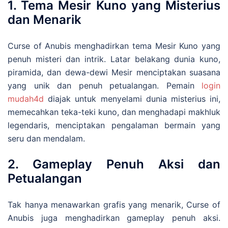
1. Tema Mesir Kuno yang Misterius
dan Menarik
Curse of Anubis menghadirkan tema Mesir Kuno yang
penuh misteri dan intrik. Latar belakang dunia kuno,
piramida, dan dewa-dewi Mesir menciptakan suasana
yang unik dan penuh petualangan. Pemain
login
mudah4d
diajak untuk menyelami dunia misterius ini,
memecahkan teka-teki kuno, dan menghadapi makhluk
legendaris, menciptakan pengalaman bermain yang
seru dan mendalam.
2. Gameplay Penuh Aksi dan
Petualangan
Tak hanya menawarkan grafis yang menarik, Curse of
Anubis juga menghadirkan gameplay penuh aksi.