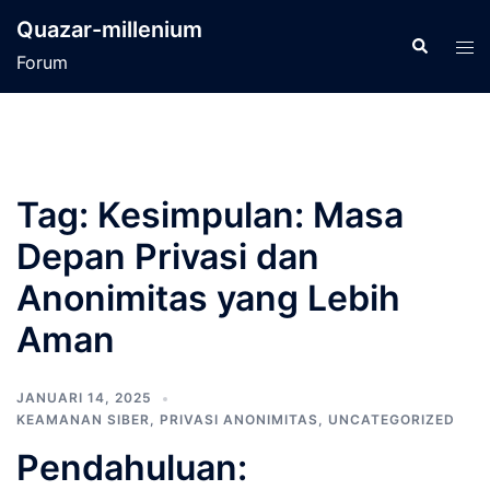
Langsung
Quazar-millenium
ke
Cari
Men
Forum
isi
tog
Tag:
Kesimpulan: Masa
Depan Privasi dan
Anonimitas yang Lebih
Aman
JANUARI 14, 2025
KEAMANAN SIBER
,
PRIVASI ANONIMITAS
,
UNCATEGORIZED
Pendahuluan: